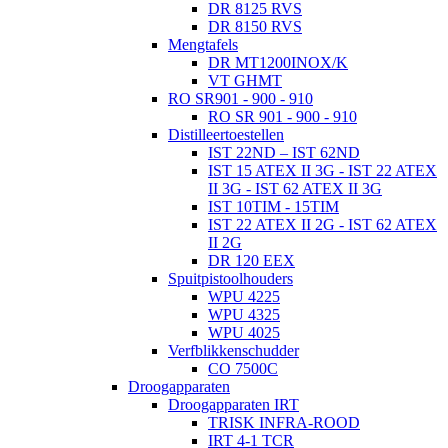
DR 8125 RVS
DR 8150 RVS
Mengtafels
DR MT1200INOX/K
VT GHMT
RO SR901 - 900 - 910
RO SR 901 - 900 - 910
Distilleertoestellen
IST 22ND – IST 62ND
IST 15 ATEX II 3G - IST 22 ATEX
II 3G - IST 62 ATEX II 3G
IST 10TIM - 15TIM
IST 22 ATEX II 2G - IST 62 ATEX
II 2G
DR 120 EEX
Spuitpistoolhouders
WPU 4225
WPU 4325
WPU 4025
Verfblikkenschudder
CO 7500C
Droogapparaten
Droogapparaten IRT
TRISK INFRA-ROOD
IRT 4-1 TCR