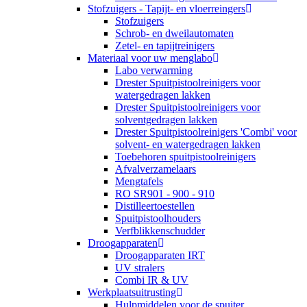
Stofzuigers - Tapijt- en vloerreingers
Stofzuigers
Schrob- en dweilautomaten
Zetel- en tapijtreinigers
Materiaal voor uw menglabo
Labo verwarming
Drester Spuitpistoolreinigers voor
watergedragen lakken
Drester Spuitpistoolreinigers voor
solventgedragen lakken
Drester Spuitpistoolreinigers 'Combi' voor
solvent- en watergedragen lakken
Toebehoren spuitpistoolreinigers
Afvalverzamelaars
Mengtafels
RO SR901 - 900 - 910
Distilleertoestellen
Spuitpistoolhouders
Verfblikkenschudder
Droogapparaten
Droogapparaten IRT
UV stralers
Combi IR & UV
Werkplaatsuitrusting
Hulpmiddelen voor de spuiter