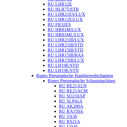
RU LHR12E
RU HLR75/STB
RU LHR21ES/LUX
RU LHR12E/LUX
RU FR32ES
RU HR81M/LUX
RU HR81ML/LUX
RU LHR21III/LUX
RU LHR21III/STD
RU LHR15III/STD
RU LHR15III/BAS
RU LHR15III/LUX
RU LH19E/STD
RU LH19E/STN
Rupes Pneumatische Handgereedschappen
Rupes Pneumatische Schuurmachines
RU RE21ALN
RU RE21ACM
RU SO210AP
RU SLP41A
RU AK200A
RU RA150A
RU TA50
RU RS21A
RU LD30