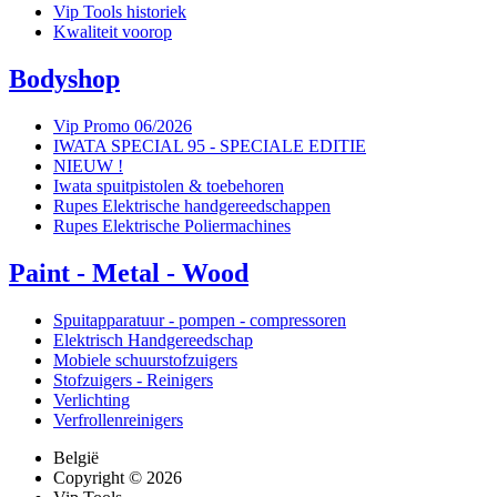
Vip Tools historiek
Kwaliteit voorop
Bodyshop
Vip Promo 06/2026
IWATA SPECIAL 95 - SPECIALE EDITIE
NIEUW !
Iwata spuitpistolen & toebehoren
Rupes Elektrische handgereedschappen
Rupes Elektrische Poliermachines
Paint - Metal - Wood
Spuitapparatuur - pompen - compressoren
Elektrisch Handgereedschap
Mobiele schuurstofzuigers
Stofzuigers - Reinigers
Verlichting
Verfrollenreinigers
België
Copyright © 2026