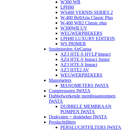
W300 WB
LPH80
WS400 VERNIS SERIES 2
W-400 BellAria Classic Plus
W-400 WB2 Classic plus
W300WB UV
WEGWERPBEKERS
LPH80 LUXURY EDITION
WS PRIMER
Spuitpistolen AirGunsa
AZ3 HTE-S HVLP Impact
AZ4 HTE-S Impact Junior
AZ3 HTE-S Impact
AZ3 HTE2 AV
WEGWERPBEKERS
Manometers
MANOMETERS IWATA
Compressoren IWATA
Dubbelwerkende membraanpompen
IWATA
DUBBELE MEMBRAAN
POMPEN IWATA
Drukvaten + drukbeker IWATA
Persluchtfilters
PERSLUCHTFILTERS IWATA