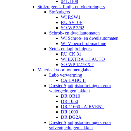
041.1108
Stofzuigers - Tapijt- en vloerreingers
Stofzuigers
WI RSW1
RU SV10E
SO WP 2/62
Schrob- en dweilautomaten
WI Schrob- en dweilautomaten
WI Vloerschrobmachine
Zetel- en tapijtreinigers
RU CK 31
WI EXTRA 11I AUTO
SO WP 1/27EXT
Materiaal voor uw menglabo
Labo verwarming
CA LABO II
Drester Spuitpistoolreinigers voor
watergedragen lakken
DR QR10
DR 1050
DR 11660 - AIRVENT
DR 1000
DR DG2A
Drester Spuitpistoolreinigers voor
solventgedragen lakken