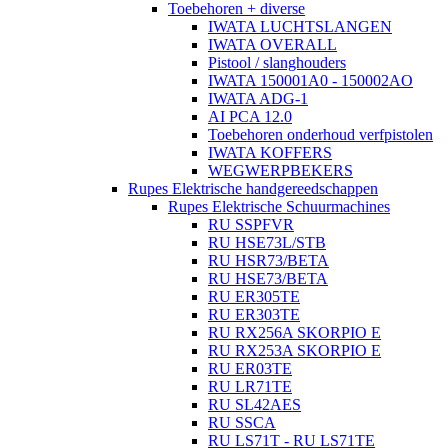
Toebehoren + diverse
IWATA LUCHTSLANGEN
IWATA OVERALL
Pistool / slanghouders
IWATA 150001A0 - 150002AO
IWATA ADG-1
AI PCA 12.0
Toebehoren onderhoud verfpistolen
IWATA KOFFERS
WEGWERPBEKERS
Rupes Elektrische handgereedschappen
Rupes Elektrische Schuurmachines
RU SSPFVR
RU HSE73L/STB
RU HSR73/BETA
RU HSE73/BETA
RU ER305TE
RU ER303TE
RU RX256A SKORPIO E
RU RX253A SKORPIO E
RU ER03TE
RU LR71TE
RU SL42AES
RU SSCA
RU LS71T - RU LS71TE