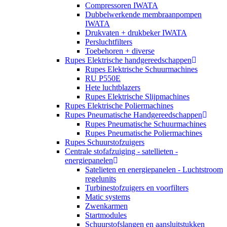
Compressoren IWATA
Dubbelwerkende membraanpompen
IWATA
Drukvaten + drukbeker IWATA
Persluchtfilters
Toebehoren + diverse
Rupes Elektrische handgereedschappen
Rupes Elektrische Schuurmachines
RU P550E
Hete luchtblazers
Rupes Elektrische Slijpmachines
Rupes Elektrische Poliermachines
Rupes Pneumatische Handgereedschappen
Rupes Pneumatische Schuurmachines
Rupes Pneumatische Poliermachines
Rupes Schuurstofzuigers
Centrale stofafzuiging - satellieten -
energiepanelen
Satelieten en energiepanelen - Luchtstroom
regelunits
Turbinestofzuigers en voorfilters
Matic systems
Zwenkarmen
Startmodules
Schuurstofslangen en aansluitstukken