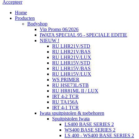
Accepteer
Home
Producten
Bodyshop
Vip Promo 06/2026
IWATA SPECIAL 95 - SPECIALE EDITIE
NIEUW !
RU LHR21V/STD
RU LHR21V/BAS
RU LHR21V/LUX
RU LHR15V/STD
RU LHR15V/BAS
RU LHR15V/LUX
WS PRIMER
RU HSE73L/STB
RU HR81ML II / LUX
IRT 4-2 TCR
RU TA156A
IRT 4-1 TCR
Iwata spuitpistolen & toebehoren
Spuitpistolen Iwata
LS400 BASE SERIES 2
WS400 BASE SERIES 2
LS 400 - WS400 BASE SERIES 2