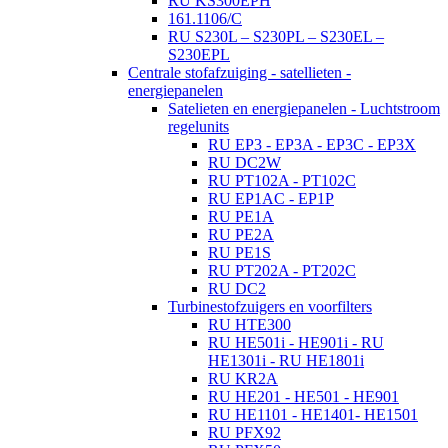
RU KS300EPH
161.1106/C
RU S230L – S230PL – S230EL –
S230EPL
Centrale stofafzuiging - satellieten -
energiepanelen
Satelieten en energiepanelen - Luchtstroom
regelunits
RU EP3 - EP3A - EP3C - EP3X
RU DC2W
RU PT102A - PT102C
RU EP1AC - EP1P
RU PE1A
RU PE2A
RU PE1S
RU PT202A - PT202C
RU DC2
Turbinestofzuigers en voorfilters
RU HTE300
RU HE501i - HE901i - RU
HE1301i - RU HE1801i
RU KR2A
RU HE201 - HE501 - HE901
RU HE1101 - HE1401- HE1501
RU PFX92