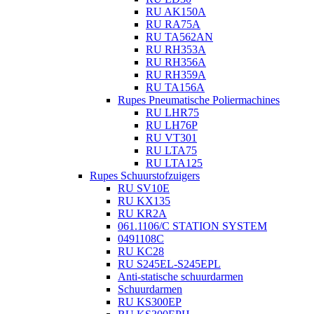
RU AK150A
RU RA75A
RU TA562AN
RU RH353A
RU RH356A
RU RH359A
RU TA156A
Rupes Pneumatische Poliermachines
RU LHR75
RU LH76P
RU VT301
RU LTA75
RU LTA125
Rupes Schuurstofzuigers
RU SV10E
RU KX135
RU KR2A
061.1106/C STATION SYSTEM
0491108C
RU KC28
RU S245EL-S245EPL
Anti-statische schuurdarmen
Schuurdarmen
RU KS300EP