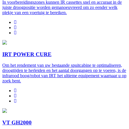
In voorbereidingszones kunnen IR cassettes snel en accuraat in de
juiste droogpositie worden gemanoeuvreerd om zo eender welk
plekje van een voertuig te bereiken.
IRT POWER CURE
Om het rendement van uw bestaande spuitcabine te optimaliseren,
droogtijden te herleiden en het aantal doorgangen op te voeren, is de
infrarood boog/robot van IRT het ultieme equipement waarnaar u op
zoek bent.
VT GH2000