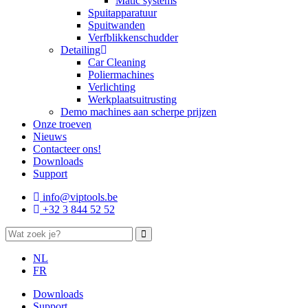
Matic systems
Spuitapparatuur
Spuitwanden
Verfblikkenschudder
Detailing
Car Cleaning
Poliermachines
Verlichting
Werkplaatsuitrusting
Demo machines aan scherpe prijzen
Onze troeven
Nieuws
Contacteer ons!
Downloads
Support
info@viptools.be
+32 3 844 52 52
NL
FR
Downloads
Support