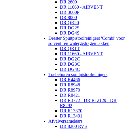
DR 2600
DR 11660 - AIRVENT
DR 3600P
DR 8000
DR QR20
DR DG2S
DR DG4S
Drester Spuitpistoolreinigers 'Combi' voor
solvent- en watergedragen lakken
DR QRTT
DR 11660 - AIRVENT
DR DG2C
DR DG3C
DR DG4C
Toebehoren spuitpistoolreinigers
DR R4466
DR R8948
DR R8970
DR R8421
DR R3772 - DR R12129 - DR
R8292
DR R13370
DR R13401
Afvalverzamelaars
DR 8200 RVS