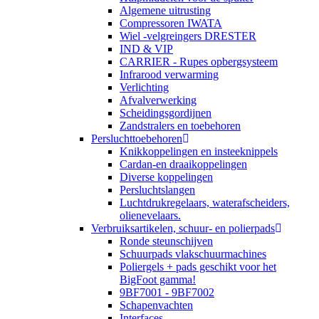
Algemene uitrusting
Compressoren IWATA
Wiel -velgreingers DRESTER
IND & VIP
CARRIER - Rupes opbergsysteem
Infrarood verwarming
Verlichting
Afvalverwerking
Scheidingsgordijnen
Zandstralers en toebehoren
Persluchttoebehoren
Knikkoppelingen en insteeknippels
Cardan-en draaikoppelingen
Diverse koppelingen
Persluchtslangen
Luchtdrukregelaars, waterafscheiders,
olienevelaars.
Verbruiksartikelen, schuur- en polierpads
Ronde steunschijven
Schuurpads vlakschuurmachines
Poliergels + pads geschikt voor het
BigFoot gamma!
9BF7001 - 9BF7002
Schapenvachten
Interfaces