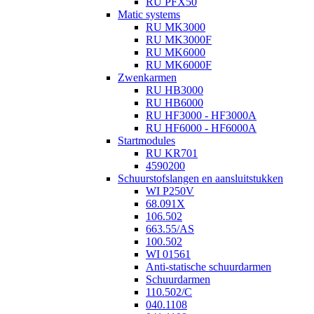
RU PFX50
Matic systems
RU MK3000
RU MK3000F
RU MK6000
RU MK6000F
Zwenkarmen
RU HB3000
RU HB6000
RU HF3000 - HF3000A
RU HF6000 - HF6000A
Startmodules
RU KR701
4590200
Schuurstofslangen en aansluitstukken
WI P250V
68.091X
106.502
663.55/AS
100.502
WI 01561
Anti-statische schuurdarmen
Schuurdarmen
110.502/C
040.1108