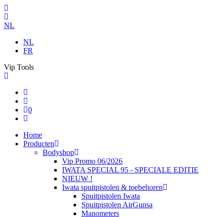
NL
NL
FR
Vip Tools
0
Home
Producten
Bodyshop
Vip Promo 06/2026
IWATA SPECIAL 95 - SPECIALE EDITIE
NIEUW !
Iwata spuitpistolen & toebehoren
Spuitpistolen Iwata
Spuitpistolen AirGunsa
Manometers