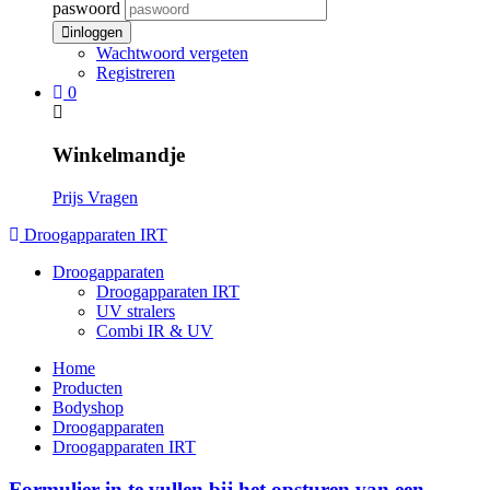
paswoord
inloggen
Wachtwoord vergeten
Registreren
0
Winkelmandje
Prijs Vragen
Droogapparaten IRT
Droogapparaten
Droogapparaten IRT
UV stralers
Combi IR & UV
Home
Producten
Bodyshop
Droogapparaten
Droogapparaten IRT
Formulier in te vullen bij het opsturen van een