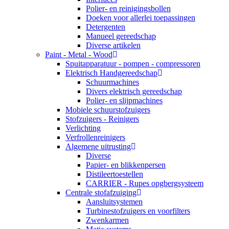
Polier- en reinigingsbollen
Doeken voor allerlei toepassingen
Detergenten
Manueel gereedschap
Diverse artikelen
Paint - Metal - Wood
Spuitapparatuur - pompen - compressoren
Elektrisch Handgereedschap
Schuurmachines
Divers elektrisch gereedschap
Polier- en slijpmachines
Mobiele schuurstofzuigers
Stofzuigers - Reinigers
Verlichting
Verfrollenreinigers
Algemene uitrusting
Diverse
Papier- en blikkenpersen
Distileertoestellen
CARRIER - Rupes opgbergsysteem
Centrale stofafzuiging
Aansluitsystemen
Turbinestofzuigers en voorfilters
Zwenkarmen