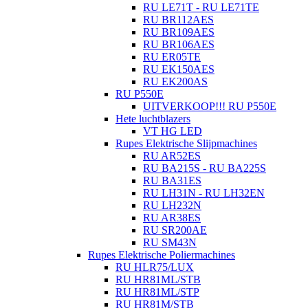
RU LE71T - RU LE71TE
RU BR112AES
RU BR109AES
RU BR106AES
RU ER05TE
RU EK150AES
RU EK200AS
RU P550E
UITVERKOOP!!! RU P550E
Hete luchtblazers
VT HG LED
Rupes Elektrische Slijpmachines
RU AR52ES
RU BA215S - RU BA225S
RU BA31ES
RU LH31N - RU LH32EN
RU LH232N
RU AR38ES
RU SR200AE
RU SM43N
Rupes Elektrische Poliermachines
RU HLR75/LUX
RU HR81ML/STB
RU HR81ML/STP
RU HR81M/STB